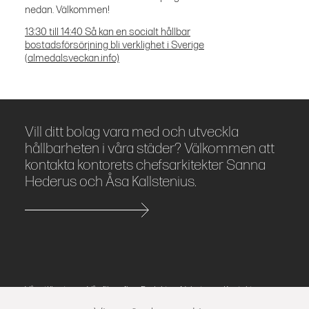
nedan. Välkommen!
13:30 till 14:40 Så kan en socialt hållbar
bostadsförsörjning bli verklighet i Sverige
(almedalsveckan.info)
Vill ditt bolag vara med och utveckla
hållbarheten i våra städer? Välkommen att
kontakta kontorets chefsarkitekter Sanna
Hederus och Åsa Kallstenius.
Våra tjänster
Vår filosofi
Projekt
Nyheter
Kontakt
Press
Integritetspolicy