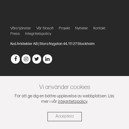
Våra tjänster
Vår filosofi
Projekt
Nyheter
Kontakt
Press
Integritetspolicy
Kod Arkitekter AB | Stora Nygatan 44, 111 27 Stockholm
Vi använder cookies
För att ge dig en bättre upplevelse av webbplatsen. Läs
mer i vår
integritetspolicy
.
Acceptera