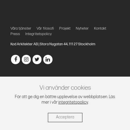
Våra tjänster
Vår filosofi
Projekt
Nyheter
Kontakt
Press
Integritetspolicy
Kod Arkitekter AB | Stora Nygatan 44, 111 27 Stockholm
Vi använder cookies
För att ge dig en bättre upplevelse av webbplatsen. Läs
mer i vår
integritetspolicy
.
Acceptera