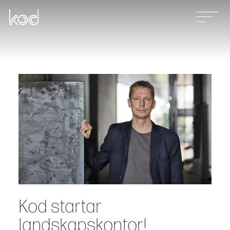
Våra tjänster
Projekt
Nyheter
Kontakt
Kod startar
landskapskontor!