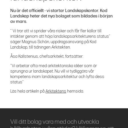
Nu är det officiellt - vi startar Landskapskontor. Kod
Landskap heter det nya bolaget som bildades i början
av mars.
" Vi tror att vi sprider våra risker och får fler källor till
intäkter genom att höja landskapsarkitekturens status"
säger Magnus Schön, uppdragsansvarig på Kod
Landskap, till tidningen Arkitekten.
Åsa Kallstenius, chefsarkitekt, fortsätter:
"Vi arbetar ofta med arkitektoniska idéer som är
sprungna ur landskapet. Nu vill vi tydliggöra vår
kompetens inom landskapsarkitektur och lyfta dess
status"
Läs hela artikeln på
Arkitektens
hemsida.
Vill ditt bolag vara med och utveckla