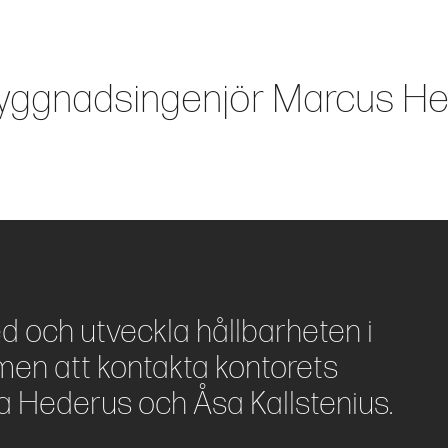
yggnadsingenjör Marcus He
ed och utveckla hållbarheten i
en att kontakta kontorets
a Hederus och Åsa Kallstenius.