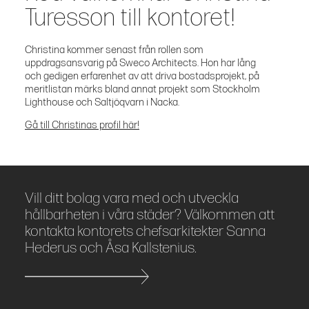
Turesson till kontoret!
Christina kommer senast från rollen som
uppdragsansvarig på Sweco Architects. Hon har lång
och gedigen erfarenhet av att driva bostadsprojekt, på
meritlistan märks bland annat projekt som Stockholm
Lighthouse och Saltjöqvarn i Nacka.
Gå till Christinas profil här!
Vill ditt bolag vara med och utveckla
hållbarheten i våra städer? Välkommen att
kontakta kontorets chefsarkitekter Sanna
Hederus och Åsa Kallstenius.