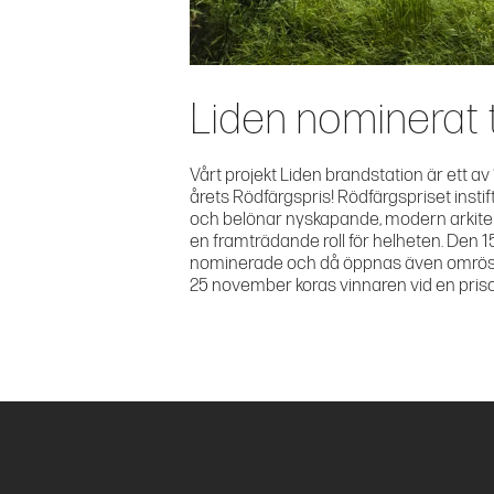
Liden nominerat t
Vårt projekt Liden brandstation är ett av 
årets Rödfärgspris! Rödfärgspriset insti
och belönar nyskapande, modern arkitek
en framträdande roll för helheten. Den 1
nominerade och då öppnas även omröstni
25 november koras vinnaren vid en pris