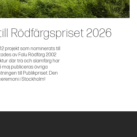
ill Rödfärgspriset 2026
12 projekt som nominerats till
ftades av Falu Rödfärg 2002
tur där trä och slamfärg har
5 maj publiceras övriga
ngen till Publikpriset. Den
ceremoni i Stockholm!