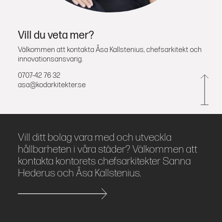
Vill du veta mer?
Välkommen att kontakta Åsa Kallstenius, chefsarkitekt och
innovationsansvarig.
0707-42 76 32
asa@kodarkitekter.se
Vill ditt bolag vara med och utveckla
hållbarheten i våra städer? Välkommen att
kontakta kontorets chefsarkitekter Sanna
Hederus och Åsa Kallstenius.