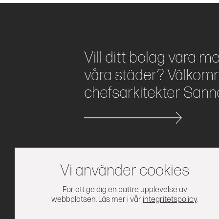
Vill ditt bolag vara m
våra städer? Välkomm
chefsarkitekter Sann
Vi använder cookies
Våra tjänster
Vår filosofi
Projekt
Nyh
För att ge dig en bättre upplevelse av
webbplatsen. Läs mer i vår
integritetspolicy
.
Kod Arkitekter AB | Stora Nygatan 44, 111 