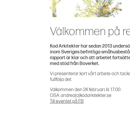
Välkommen på rel
Kod Arkitekter har sedan 2013 undersök
inom Sveriges befintliga småhusbestånd
rapport är klar och att arbetet fortsät
med stöd från Boverket.
Vi presenterar kort vårt arbete och tackar 
fullfölja det.
Välkommen den 24 februari, kl. 17:00.
OSA: andrea(a)kodarkitekter.se
Till eventet på FB