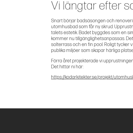
Vi längtar efter
Snart börjar badsäsongen och renover
utomhusbad som får ny skrud. Upprustning
talets estetik. Badet byggdes som en si
kommer nu tillgänglighetsanpassas. Det 
solterrass och en fin pool. Roligt tycker 
publika miljöer som skapar härliga plats
Förra året projekterade vi upprustninge
Det hittar ni här:
https://kodarkitekter.se/projekt/utomhu