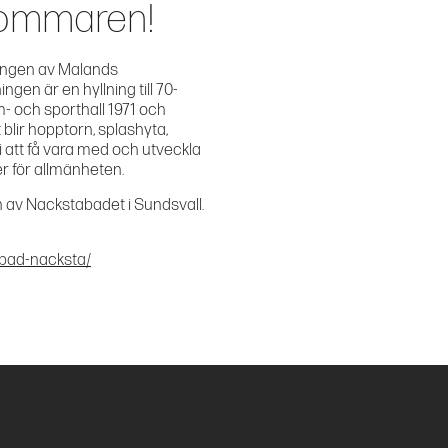
 sommaren!
ingen av Malands
en är en hyllning till 70-
m- och sporthall 1971 och
blir hopptorn, splashyta,
vi att få vara med och utveckla
er för allmänheten.
n av Nackstabadet i Sundsvall.
sbad-nacksta/