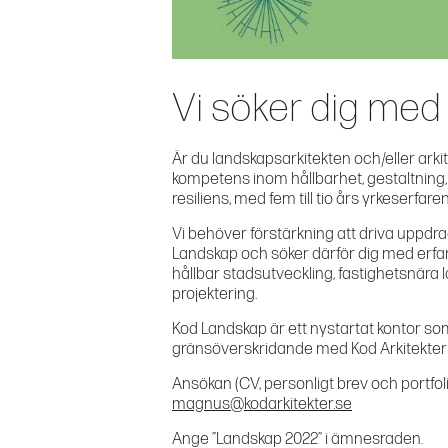
Vi söker dig med 
Är du landskapsarkitekten och/eller ark
kompetens inom hållbarhet, gestaltning
resiliens, med fem till tio års yrkeserfar
Vi behöver förstärkning att driva uppd
Landskap och söker därför dig med erfar
hållbar stadsutveckling, fastighetsnära
projektering.
Kod Landskap är ett nystartat kontor so
gränsöverskridande med Kod Arkitekter 
Ansökan (CV, personligt brev och portfolio
magnus@kodarkitekter.se
Ange ”Landskap 2022” i ämnesraden.