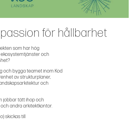
passion för hållbarhet
itekten som har hög
, ekosystemtjänster och
enhet?
rag och bygga teamet inom Kod
enhet av strukturplaner,
 landskapsarkitektur och
m jobbar tätt ihop och
och andra arkitektkontor.
) skickas till