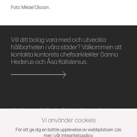
Foto: Mikael Olsson.
Vill ditt bolag vara med och utveckla
hållbarheten i våra städer? Välkommen att
kontakta kontorets chefsarkitekter Sanna
Hederus och Åsa Kallstenius.
Våra tjänster
Vår filosofi
Projekt
Nyheter
Kontakt
Press
Integritetspolicy
Vi använder cookies
Kod Arkitekter AB | Stora Nygatan 44, 111 27 Stockholm
För att ge dig en bättre upplevelse av webbplatsen. Läs
mer i vår
integritetspolicy
.