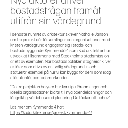
Nya aktörer driver
bostadsfrågan framåt
utifrån sin värdegrund
I senaste numret av arkitektur skriver Nathalie Janson
om tre projekt där församlingar och organisationer med
kristen värdegrund engagerar sig i stads- och
bostadsbyggande. Kymmendö 4 som Kod arkitekter har
utvecklat tillsammans med Stockholms stadsmission
är ett av exemplen. När bostadspolitiken stagnerar kliver
aktörer som drivs av en tydlig värdegrund in och
statuerar exempel på hur vi kan bygga för dem som idag
står utanför bostadsmarknaden.
”De tre projekten belyser hur kyrkliga församlingar och
ideella organisationer bidrar till nya boendelösningar och
långsiktig, värdebaserad planering. De täcker ett behov.”
Läs mer om Kymmendö 4 här:
https://kodarkitekter.se/projekt/kymmendo-4/