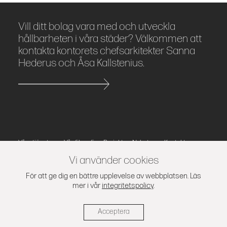
Vill ditt bolag vara med och utveckla
hållbarheten i våra städer? Välkommen att
kontakta kontorets chefsarkitekter Sanna
Hederus och Åsa Kallstenius.
Våra tjänster
Vår filosofi
Projekt
Nyheter
Kontakt
Press
Integritetspolicy
Vi använder cookies
Kod Arkitekter AB | Stora Nygatan 44, 111 27 Stockholm
För att ge dig en bättre upplevelse av webbplatsen. Läs
mer i vår
integritetspolicy
.
Acceptera