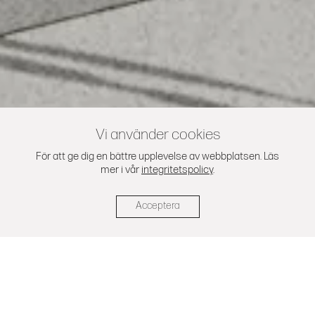
Vi använder cookies
För att ge dig en bättre upplevelse av webbplatsen. Läs
mer i vår
integritetspolicy
.
Filipstadsbacken
Acceptera
Förtätning i Farsta
I detaljplanen för Filipstadsbacken föreslås