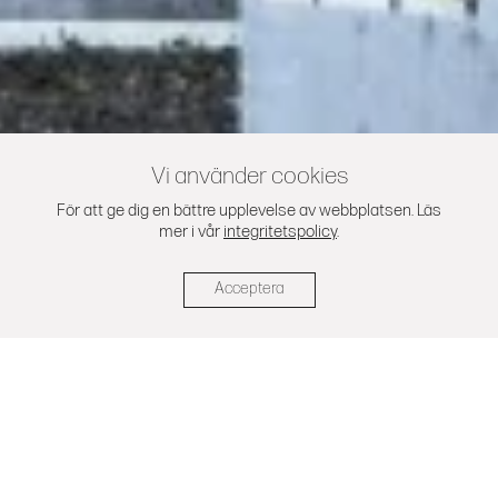
Vi använder cookies
För att ge dig en bättre upplevelse av webbplatsen. Läs
mer i vår
integritetspolicy
.
Paraden
Acceptera
Kvarterspalats i Barkarbystaden
Ett stort bostadskvarter i centrala
Barkarbystaden, med en högrest fond mot
torget och en blåputsad fasad inspirerad av