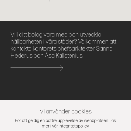
Vill ditt bolag vara med och utveckla
hållbarheten i våra städer? Välkommen att
kontakta kontorets chefsarkitekter Sanna
Hederus och Åsa Kallstenius.
Våra tjänster
Vår filosofi
Projekt
Nyheter
Kontakt
Press
Integritetspolicy
Vi använder cookies
Kod Arkitekter AB | Stora Nygatan 44, 111 27 Stockholm
För att ge dig en bättre upplevelse av webbplatsen. Läs
mer i vår
integritetspolicy
.